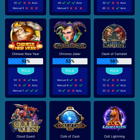
30
Auto
60
Auto
30
Auto
Manual 5
Manual 5
60
Auto
Chinese New Year
Chronos Joker
Clash of Camelot
52%
53%
58%
50
Auto
Manual 9
70
Auto
70
Auto
Manual 9
10
Auto
Manual 7
10
Auto
20
Auto
Cloud Quest
Coils of Cash
Colt Lightning