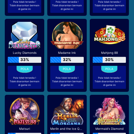
Pola tidak tersedia !
Pola tidak tersedia !
Pola tidak tersedia !
Tidak disarankan bermain
Tidak disarankan bermain
Tidak disarankan bermain
di game ini
di game ini
di game ini
Lucky Diamonds
Madame Ink
Mahjong 88
33%
32%
30%
Pola tidak tersedia !
Pola tidak tersedia !
Pola tidak tersedia !
Tidak disarankan bermain
Tidak disarankan bermain
Tidak disarankan bermain
di game ini
di game ini
di game ini
Matsuri
Merlin and the Ice Queen Morgana
Mermaid's Diamond