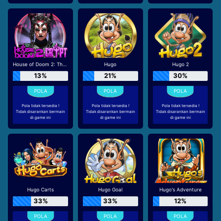
House of Doom 2: The Crypt
Hugo
Hugo 2
13%
21%
30%
Pola tidak tersedia !
Pola tidak tersedia !
Pola tidak tersedia !
Tidak disarankan bermain
Tidak disarankan bermain
Tidak disarankan bermain
di game ini
di game ini
di game ini
Hugo Carts
Hugo Goal
Hugo's Adventure
33%
33%
12%