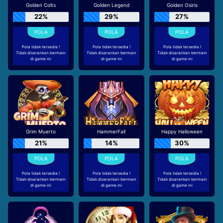
Golden Colts
Golden Legend
Golden Osiris
22%
29%
27%
Pola tidak tersedia !
Pola tidak tersedia !
Pola tidak tersedia !
Tidak disarankan bermain
Tidak disarankan bermain
Tidak disarankan bermain
di game ini
di game ini
di game ini
Grim Muerto
HammerFall
Happy Halloween
21%
14%
30%
Pola tidak tersedia !
Pola tidak tersedia !
Pola tidak tersedia !
Tidak disarankan bermain
Tidak disarankan bermain
Tidak disarankan bermain
di game ini
di game ini
di game ini