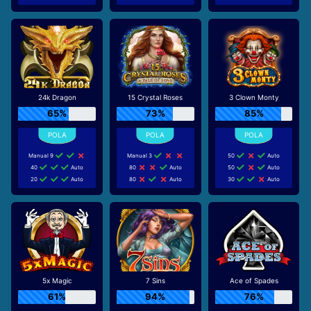
24k Dragon
15 Crystal Roses
3 Clown Monty
65%
73%
85%
Manual 9
Manual 3
50
Auto
40
Auto
80
Auto
50
Auto
20
Auto
80
Auto
30
Auto
5x Magic
7 Sins
Ace of Spades
61%
94%
76%