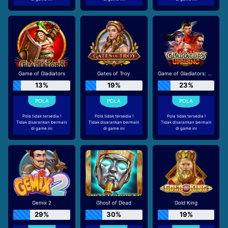
Game of Gladiators
Gates of Troy
Game of Gladiators: Uprising
13%
19%
23%
Pola tidak tersedia !
Pola tidak tersedia !
Pola tidak tersedia !
Tidak disarankan bermain
Tidak disarankan bermain
Tidak disarankan bermain
di game ini
di game ini
di game ini
Gemix 2
Ghost of Dead
Gold King
29%
30%
19%