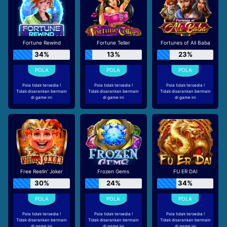
Fortune Rewind
Fortune Teller
Fortunes of Ali Baba
34%
13%
23%
Pola tidak tersedia !
Pola tidak tersedia !
Pola tidak tersedia !
Tidak disarankan bermain
Tidak disarankan bermain
Tidak disarankan bermain
di game ini
di game ini
di game ini
Free Reelin' Joker
Frozen Gems
FU ER DAI
30%
24%
34%
Pola tidak tersedia !
Pola tidak tersedia !
Pola tidak tersedia !
Tidak disarankan bermain
Tidak disarankan bermain
Tidak disarankan bermain
di game ini
di game ini
di game ini