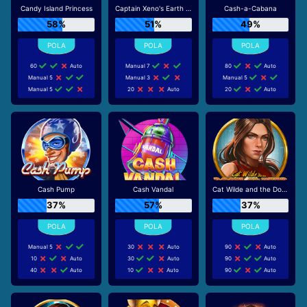
Candy Island Princess
Captain Xeno's Earth Adventure
Cash-a-Cabana
58%
51%
49%
60
Auto
Manual 7
80
Auto
Manual 5
Manual 3
Manual 5
Manual 5
20
Auto
20
Auto
Cash Pump
Cash Vandal
Cat Wilde and the Doom of Dead
37%
57%
37%
Manual 5
30
Auto
90
Auto
10
Auto
30
Auto
90
Auto
40
Auto
10
Auto
90
Auto