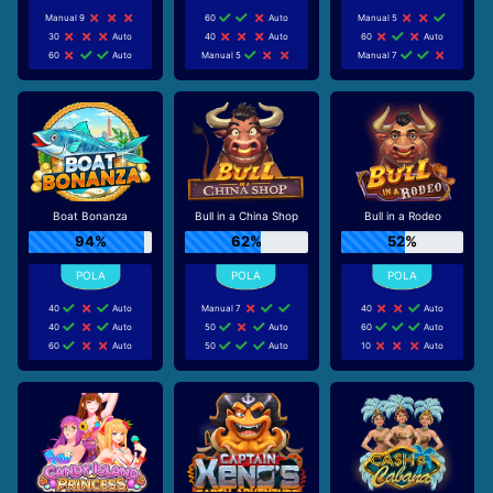
Manual 9
60
Auto
Manual 5
30
Auto
40
Auto
60
Auto
60
Auto
Manual 5
Manual 7
Boat Bonanza
Bull in a China Shop
Bull in a Rodeo
94%
62%
52%
40
Auto
Manual 7
40
Auto
40
Auto
50
Auto
60
Auto
60
Auto
50
Auto
10
Auto