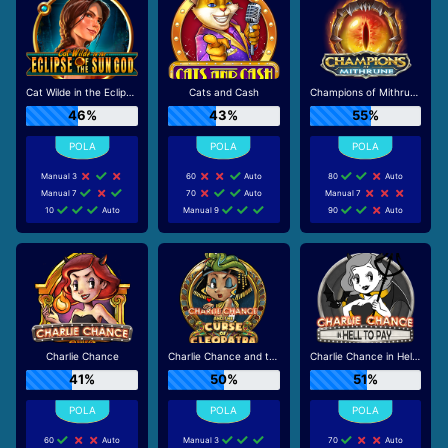
Cat Wilde in the Eclipse of the Sun God
Cats and Cash
Champions of Mithrune
46%
43%
55%
Manual 3
60
Auto
80
Auto
Manual 7
70
Auto
Manual 7
10
Auto
Manual 9
90
Auto
Charlie Chance
Charlie Chance and the Curse of Cleopatra
Charlie Chance in Hell to Pay
41%
50%
51%
60
Auto
Manual 3
70
Auto