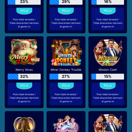
23%
29%
16%
Pola tidak tersedia !
Pola tidak tersedia !
Pola tidak tersedia !
Tidak disarankan bermain
Tidak disarankan bermain
Tidak disarankan bermain
di game ini
di game ini
di game ini
Merry Xmas
Miner Donkey Trouble
Mission Cash
32%
27%
15%
Pola tidak tersedia !
Pola tidak tersedia !
Pola tidak tersedia !
Tidak disarankan bermain
Tidak disarankan bermain
Tidak disarankan bermain
di game ini
di game ini
di game ini