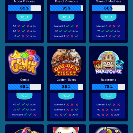
Moon Princess
Rise of Olympus
Tome of Madness
69%
95%
60%
50
Auto
Manual 3
Manual 5
80
Auto
90
Auto
70
Auto
10
Auto
Manual 5
Manual 3
Gemix
Golden Ticket
Reactoonz
68%
86%
78%
40
Auto
Manual 9
Manual 5
30
Auto
Manual 9
90
Auto
Manual 9
80
Auto
60
Auto