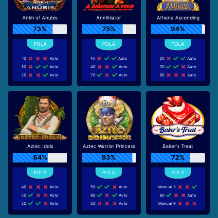
Ankh of Anubis
Annihilator
Athena Ascending
73%
75%
94%
10
Auto
10
Auto
20
Auto
50
Auto
40
Auto
30
Auto
20
Auto
70
Auto
90
Auto
Aztec Idols
Aztec Warrior Princess
Baker's Treat
64%
93%
72%
40
Auto
50
Auto
Manual 3
50
Auto
90
Auto
80
Auto
20
Auto
20
Auto
Manual 9