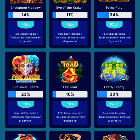
Enchanted Meadow
Eye of the Kraken
Feline Fury
14%
11%
34%
Pola tidak tersedia !
Pola tidak tersedia !
Pola tidak tersedia !
Tidak disarankan bermain
Tidak disarankan bermain
Tidak disarankan bermain
di game ini
di game ini
di game ini
Fire Joker Freeze
Fire Toad
Firefly Frenzy
23%
10%
30%
Pola tidak tersedia !
Pola tidak tersedia !
Pola tidak tersedia !
Tidak disarankan bermain
Tidak disarankan bermain
Tidak disarankan bermain
di game ini
di game ini
di game ini