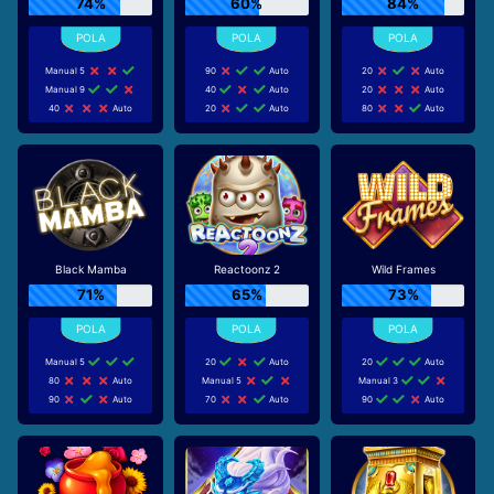
74%
60%
84%
Manual 5
90
Auto
20
Auto
Manual 9
40
Auto
20
Auto
40
Auto
20
Auto
80
Auto
Black Mamba
Reactoonz 2
Wild Frames
71%
65%
73%
Manual 5
20
Auto
20
Auto
80
Auto
Manual 5
Manual 3
90
Auto
70
Auto
90
Auto