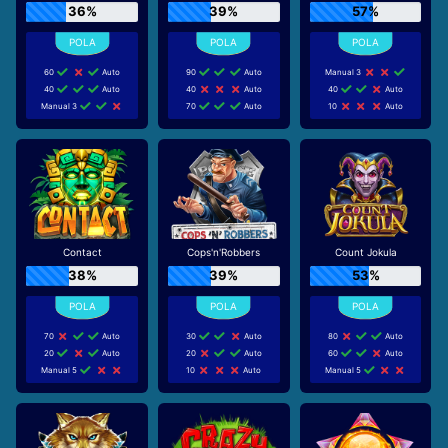
36%
39%
57%
60
Auto
90
Auto
Manual 3
40
Auto
40
Auto
40
Auto
Manual 3
70
Auto
10
Auto
Contact
Cops'n'Robbers
Count Jokula
38%
39%
53%
70
Auto
30
Auto
80
Auto
20
Auto
20
Auto
60
Auto
Manual 5
10
Auto
Manual 5