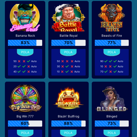
Banana Rock
Battle Royal
Beasts of Fire
83%
70%
77%
50
Auto
50
Auto
90
Auto
20
Auto
30
Auto
10
Auto
40
Auto
10
Auto
70
Auto
Big Win 777
Blazin' Bullfrog
Blinged
60%
88%
73%