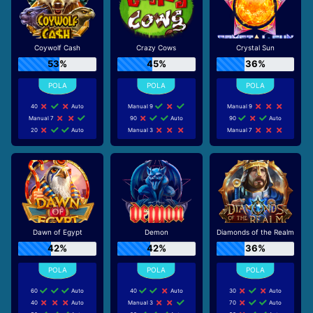
Coywolf Cash
Crazy Cows
Crystal Sun
53%
45%
36%
40
Auto
Manual 9
Manual 9
Manual 7
90
Auto
90
Auto
20
Auto
Manual 3
Manual 7
Dawn of Egypt
Demon
Diamonds of the Realm
42%
42%
36%
60
Auto
40
Auto
30
Auto
40
Auto
Manual 3
70
Auto