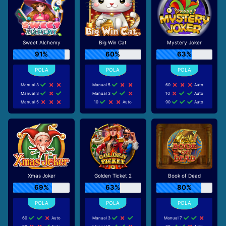
Sweet Alchemy
Big Win Cat
Mystery Joker
91%
60%
63%
Manual 3
Manual 5
60
Auto
Manual 3
Manual 3
10
Auto
Manual 5
10
Auto
90
Auto
Xmas Joker
Golden Ticket 2
Book of Dead
69%
63%
80%
60
Auto
Manual 3
Manual 7