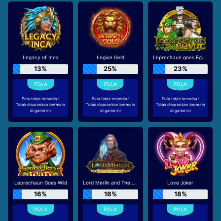
Legacy of Inca
Legion Gold
Leprechaun goes Egypt
13%
25%
23%
Pola tidak tersedia !
Pola tidak tersedia !
Pola tidak tersedia !
Tidak disarankan bermain
Tidak disarankan bermain
Tidak disarankan bermain
di game ini
di game ini
di game ini
Leprechaun Goes Wild
Lord Merlin and The Lady of The Lake
Love Joker
16%
16%
18%