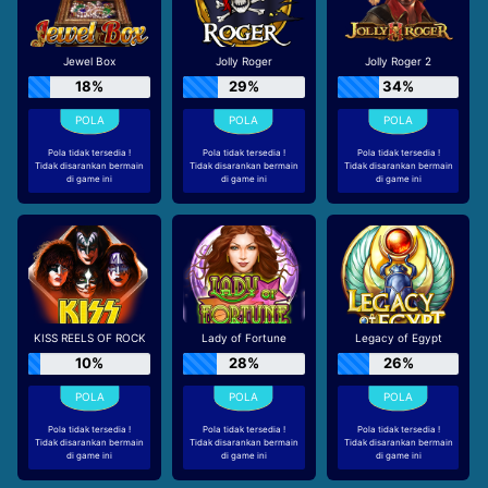
Jewel Box
Jolly Roger
Jolly Roger 2
18%
29%
34%
Pola tidak tersedia !
Pola tidak tersedia !
Pola tidak tersedia !
Tidak disarankan bermain
Tidak disarankan bermain
Tidak disarankan bermain
di game ini
di game ini
di game ini
KISS REELS OF ROCK
Lady of Fortune
Legacy of Egypt
10%
28%
26%
Pola tidak tersedia !
Pola tidak tersedia !
Pola tidak tersedia !
Tidak disarankan bermain
Tidak disarankan bermain
Tidak disarankan bermain
di game ini
di game ini
di game ini