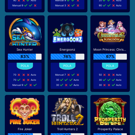
90
Auto
Manual 9
20
Auto
Manual 9
Manual 3
90
Auto
Sea Hunter
Energoonz
Moon Princess: Christmas Kingdom
83%
74%
67%
70
Auto
Manual 7
50
Auto
70
Auto
30
Auto
30
Auto
Manual 9
30
Auto
30
Auto
Fire Joker
Troll Hunters 2
Prosperity Palace