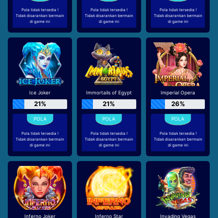
Pola tidak tersedia !
Pola tidak tersedia !
Pola tidak tersedia !
Tidak disarankan bermain
Tidak disarankan bermain
Tidak disarankan bermain
di game ini
di game ini
di game ini
Ice Joker
Immortails of Egypt
Imperial Opera
21%
21%
26%
Pola tidak tersedia !
Pola tidak tersedia !
Pola tidak tersedia !
Tidak disarankan bermain
Tidak disarankan bermain
Tidak disarankan bermain
di game ini
di game ini
di game ini
Inferno Joker
Inferno Star
Invading Vegas