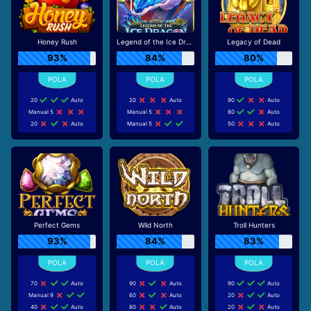
Honey Rush
Legend of the Ice Dragon
Legacy of Dead
93%
84%
80%
20
Auto
20
Auto
90
Auto
Manual 5
Manual 5
80
Auto
20
Auto
Manual 5
50
Auto
Perfect Gems
Wild North
Troll Hunters
93%
84%
83%
70
Auto
90
Auto
90
Auto
Manual 9
60
Auto
20
Auto
40
Auto
80
Auto
20
Auto