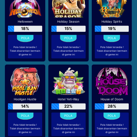
Helloween
Holiday Season
Holiday Spirits
18%
15%
19%
Pola tidak tersedia !
Pola tidak tersedia !
Pola tidak tersedia !
Tidak disarankan bermain
Tidak disarankan bermain
Tidak disarankan bermain
di game ini
di game ini
di game ini
Hooligan Hustle
Hotel Yeti-Way
House of Doom
14%
22%
28%
Pola tidak tersedia !
Pola tidak tersedia !
Pola tidak tersedia !
Tidak disarankan bermain
Tidak disarankan bermain
Tidak disarankan bermain
di game ini
di game ini
di game ini