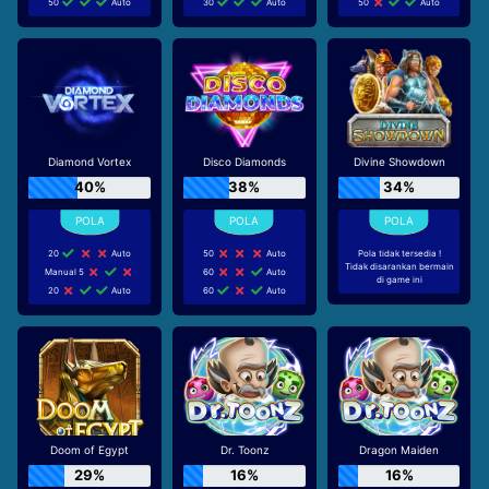
50
Auto
30
Auto
50
Auto
Diamond Vortex
Disco Diamonds
Divine Showdown
40%
38%
34%
20
Auto
50
Auto
Pola tidak tersedia !
Tidak disarankan bermain
Manual 5
60
Auto
di game ini
20
Auto
60
Auto
Doom of Egypt
Dr. Toonz
Dragon Maiden
29%
16%
16%