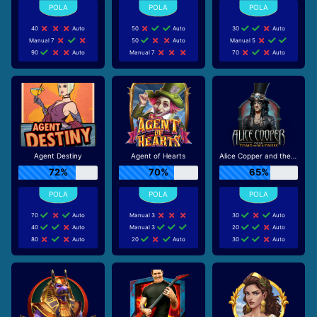
40
Auto
50
Auto
30
Auto
Manual 7
50
Auto
Manual 5
90
Auto
Manual 7
70
Auto
Agent Destiny
Agent of Hearts
Alice Copper and the Tome of Madness
72%
70%
65%
70
Auto
Manual 3
30
Auto
40
Auto
Manual 3
20
Auto
80
Auto
20
Auto
30
Auto