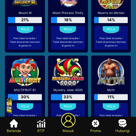
Mount M
Moon Princess Trinity
Muerto en Mictlan
21%
18%
14%
Pola tidak tersedia !
Pola tidak tersedia !
Pola tidak tersedia !
Tidak disarankan bermain
Tidak disarankan bermain
Tidak disarankan bermain
di game ini
di game ini
di game ini
MULTIFRUIT 81
Mystery Joker 6000
Myth
30%
33%
11%
Pola tidak tersedia !
Pola tidak tersedia !
Pola tidak tersedia !
Tidak disarankan bermain
Tidak disarankan bermain
Tidak disarankan bermain
di game ini
di game ini
di game ini
Beranda
RTP
Masuk
Promo
Hubungi